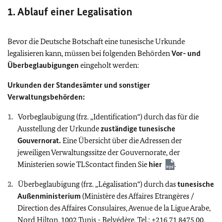
1. Ablauf einer Legalisation
Bevor die Deutsche Botschaft eine tunesische Urkunde
legalisieren kann, müssen bei folgenden Behörden
Vor- und
Überbeglaubigungen
eingeholt werden:
Urkunden der Standesämter und sonstiger
Verwaltungsbehörden:
Vorbeglaubigung (frz. „Identification“) durch das für die
Ausstellung der Urkunde
zuständige tunesische
Gouvernorat.
Eine Übersicht über die Adressen der
jeweiligen Verwaltungssitze der Gouvernorate, der
Ministerien sowie TLScontact finden Sie
hier
.
Überbeglaubigung (frz. „Légalisation“) durch das
tunesische
Außenministerium
(Ministère des Affaires Etrangères /
Direction des Affaires Consulaires, Avenue de la Ligue Arabe,
Nord Hilton, 1002 Tunis - Belvédère, Tel.: +216 71 8475 00,